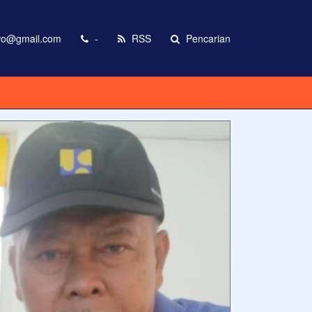
wo@gmail.com
-
RSS
Pencarian