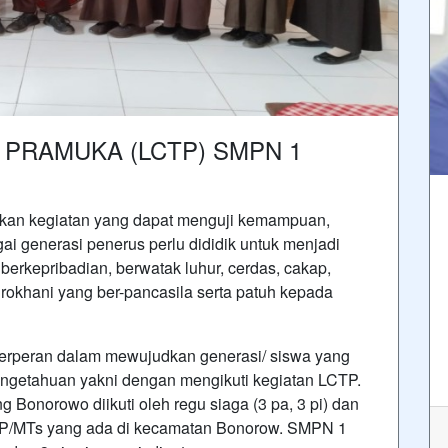
PRAMUKA (LCTP) SMPN 1
n kegiatan yang dapat menguji kemampuan,
i generasi penerus perlu dididik untuk menjadi
erkepribadian, berwatak luhur, cerdas, cakap,
n rokhani yang ber-pancasila serta patuh kepada
erperan dalam mewujudkan generasi/ siswa yang
ngetahuan yakni dengan mengikuti kegiatan LCTP.
 Bonorowo diikuti oleh regu siaga (3 pa, 3 pi) dan
SMP/MTs yang ada di kecamatan Bonorow. SMPN 1