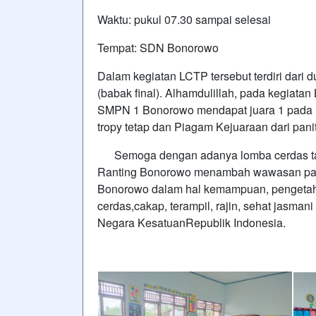
Waktu: pukul 07.30 sampai selesai
Tempat: SDN Bonorowo
Dalam kegiatan LCTP tersebut terdiri dari d
(babak final). Alhamdulillah, pada kegiata
SMPN 1 Bonorowo mendapat juara 1 pada r
tropy tetap dan Piagam Kejuaraan dari pani
Semoga dengan adanya lomba cerdas tang
Ranting Bonorowo menambah wawasan pad
Bonorowo dalam hal kemampuan, pengetahua
cerdas,cakap, terampil, rajin, sehat jasman
Negara KesatuanRepublik Indonesia.