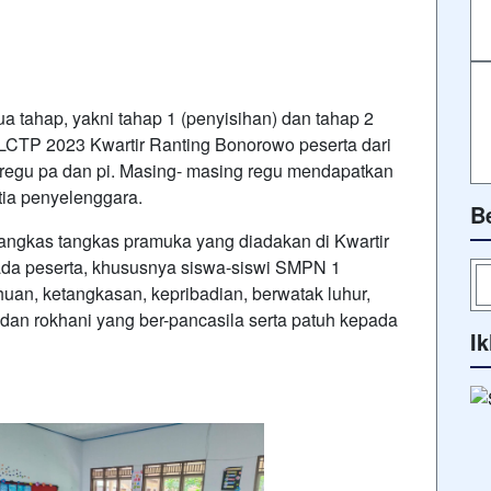
ua tahap, yakni tahap 1 (penyisihan) dan tahap 2
n LCTP 2023 Kwartir Ranting Bonorowo peserta dari
egu pa dan pi. Masing- masing regu mendapatkan
tia penyelenggara.
B
kas tangkas pramuka yang diadakan di Kwartir
a peserta, khususnya siswa-siswi SMPN 1
n, ketangkasan, kepribadian, berwatak luhur,
i dan rokhani yang ber-pancasila serta patuh kepada
Ik