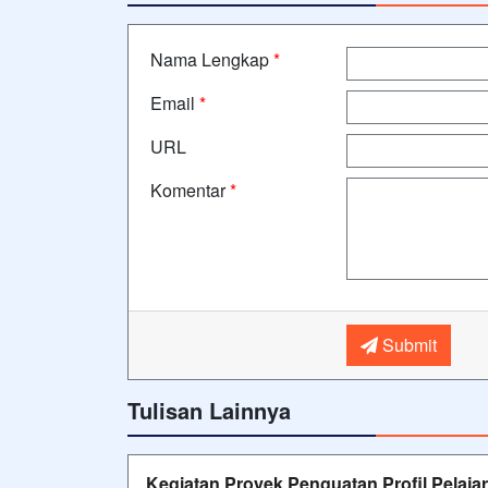
Nama Lengkap
*
Email
*
URL
Komentar
*
Submit
Tulisan Lainnya
Kegiatan Proyek Penguatan Profil Pelaj