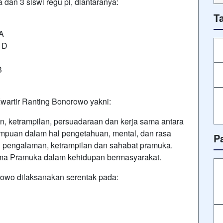
dan 3 siswi regu pi, diantaranya:
T
 A
I D
B
wartir Ranting Bonorowo yakni:
, ketrampilan, persuadaraan dan kerja sama antara
puan dalam hal pengetahuan, mental, dan rasa
P
n pengalaman, ketrampilan dan sahabat pramuka.
ma Pramuka dalam kehidupan bermasyarakat.
owo dilaksanakan serentak pada: