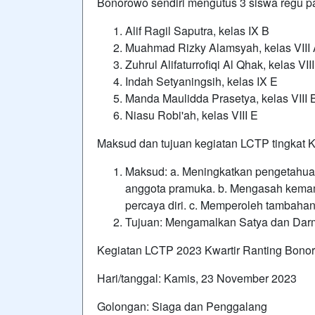
Bonorowo sendiri mengutus 3 siswa regu pa 
Alif Ragil Saputra, kelas IX B
Muahmad Rizky Alamsyah, kelas VIII
Zuhrul Alifaturrofiqi Al Qhak, kelas VII
Indah Setyaningsih, kelas IX E
Manda Maulidda Prasetya, kelas VIII 
Niasu Robi'ah, kelas VIII E
Maksud dan tujuan kegiatan LCTP tingkat K
Maksud: a. Meningkatkan pengetahuan
anggota pramuka. b. Mengasah kemam
percaya diri. c. Memperoleh tambaha
Tujuan: Mengamalkan Satya dan Dar
Kegiatan LCTP 2023 Kwartir Ranting Bonor
Hari/tanggal: Kamis, 23 November 2023
Golongan: Siaga dan Penggalang