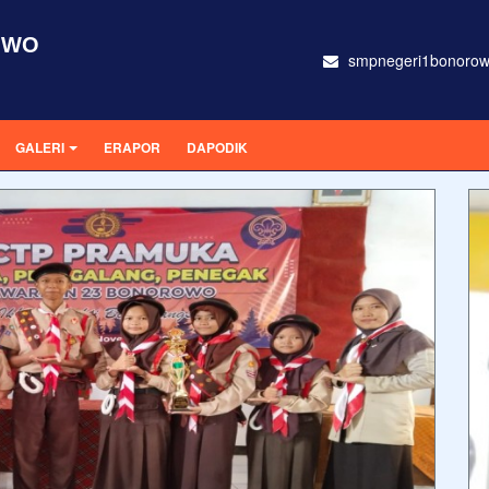
OWO
smpnegeri1bonoro
GALERI
ERAPOR
DAPODIK